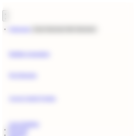
Ir
al
contenido
Soluciones
Cerrar Soluciones
Abrir Soluciones
Building Automation
Fire Detection
Access Control Systems
Green Building
Proyectos
Nosotros