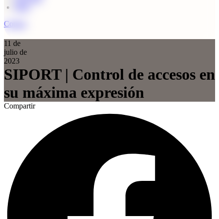
Blog
Cotizar
11 de
julio de
2023
SIPORT | Control de accesos en
su máxima expresión
Compartir