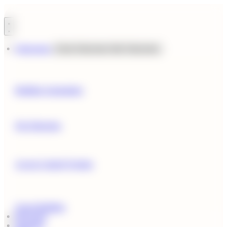
Ir
al
contenido
Soluciones
Cerrar Soluciones
Abrir Soluciones
Building Automation
Fire Detection
Access Control Systems
Green Building
Proyectos
Nosotros