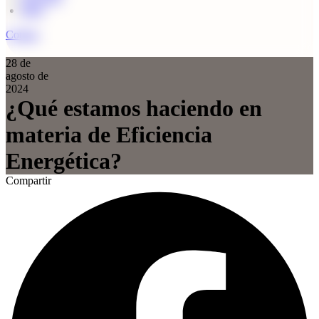
Blog
Cotizar
28 de
agosto de
2024
¿Qué estamos haciendo en
materia de Eficiencia
Energética?
Compartir