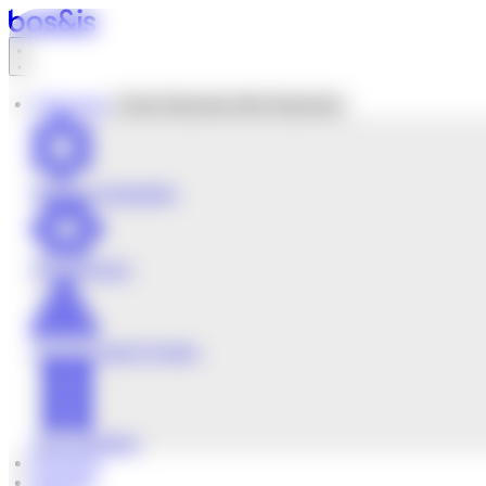
Ir
al
contenido
Soluciones
Cerrar Soluciones
Abrir Soluciones
Building Automation
Fire Detection
Access Control Systems
Green Building
Proyectos
Nosotros