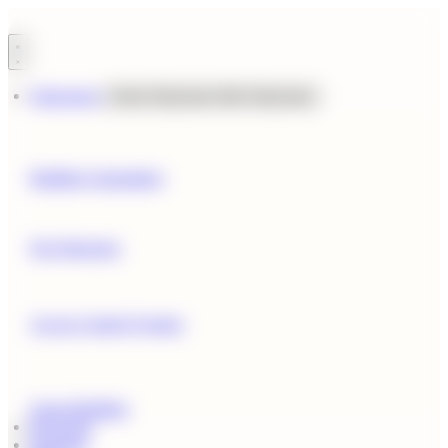
Ir
al
contenido
Soluciones
Cerrar Soluciones
Abrir Soluciones
Building Automation
Fire Detection
Access Control Systems
Green Building
Proyectos
Nosotros