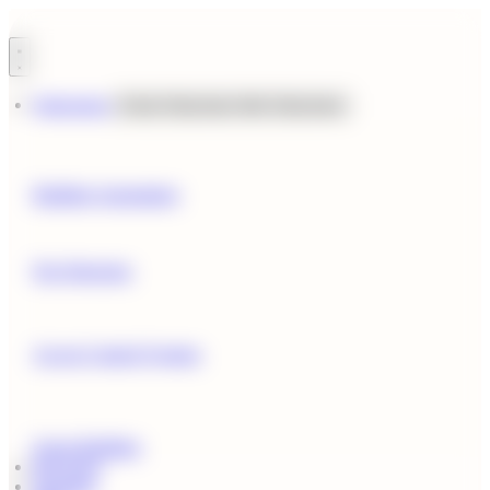
Ir
al
contenido
Soluciones
Cerrar Soluciones
Abrir Soluciones
Building Automation
Fire Detection
Access Control Systems
Green Building
Proyectos
Nosotros